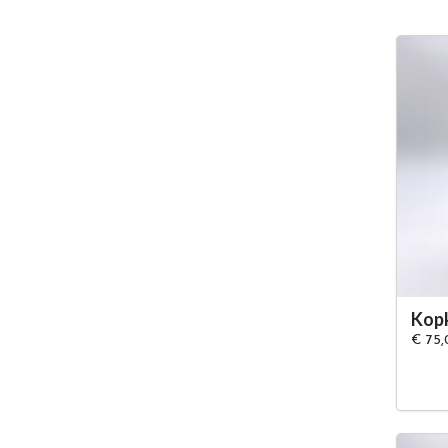
Kopk
€ 75,