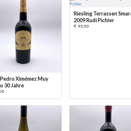
Riesling Terrassen Sma
2009 Rudi Pichler
€ 95,00
 Pedro Ximémez Muy
o 30 Jahre
,00