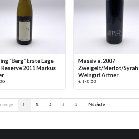
ling "Berg" Erste Lage
Massiv a. 2007
 Reserve 2011 Markus
Zweigelt/Merlot/Syrah
er
Weingut Artner
,00
€ 140,00
rherige
1
2
3
4
5
Nächste →