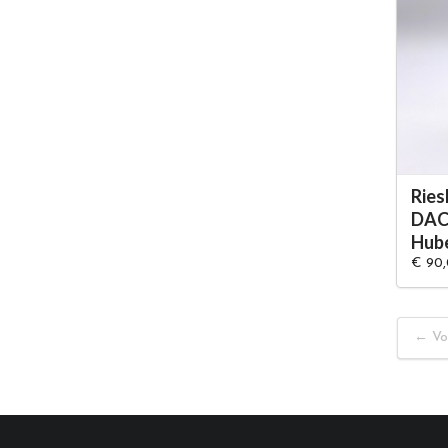
Ries
DAC
Hub
€ 90
← Vo