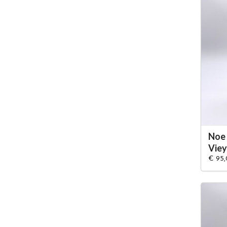
Noe
Viey
€ 95