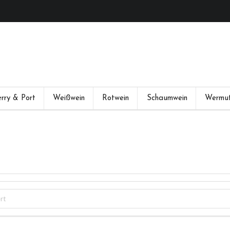
rry & Port
Weißwein
Rotwein
Schaumwein
Wermu