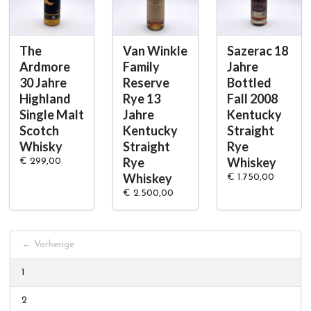
The
Van Winkle
Sazerac 18
Ardmore
Family
Jahre
30 Jahre
Reserve
Bottled
Highland
Rye 13
Fall 2008
Single Malt
Jahre
Kentucky
Scotch
Kentucky
Straight
Whisky
Straight
Rye
Rye
Whiskey
€ 299,00
Whiskey
€ 1.750,00
€ 2.500,00
← Vorherige
1
2