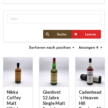
Suche
Leeren
Sortieren
nach position
Anzeigen 9
Nikka
Glenlivet
Cadenhead
Coffey
12 Jahre
´s Heaven
Malt
Single Malt
Hill