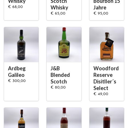
Whisky
Scotch
Bourbon 15
Whisky
Jahre
€ 68,00
€ 65,00
€ 95,00
Ardbeg
J&B
Woodford
Galileo
Blended
Reserve
Scotch
Disitller´s
€ 300,00
Select
€ 80,00
€ 49,00