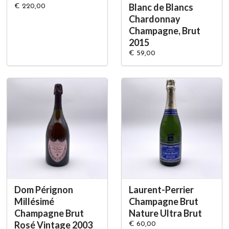
Blanc de Blancs
€ 220,00
Chardonnay
Champagne, Brut
2015
€ 59,00
Dom Pérignon
Laurent-Perrier
Millésimé
Champagne Brut
Champagne Brut
Nature Ultra Brut
Rosé Vintage 2003
€ 60,00