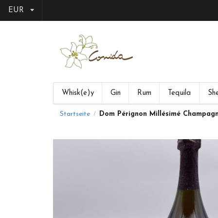
EUR
Whisk(e)y
Gin
Rum
Tequila
She
Startseite
Dom Pérignon Millésimé Champagn
/