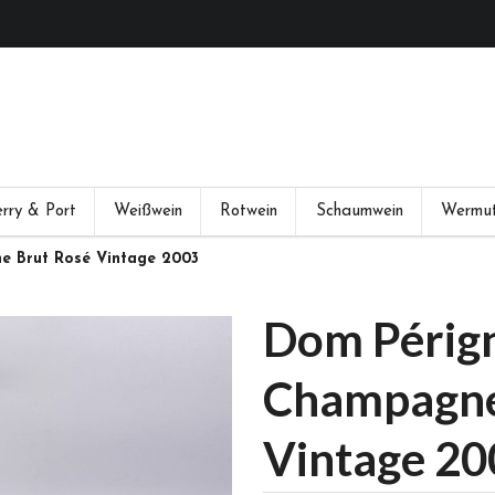
rry & Port
Weißwein
Rotwein
Schaumwein
Wermu
e Brut Rosé Vintage 2003
Dom Pérign
Champagne
Vintage 20