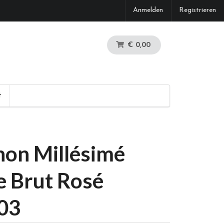
Anmelden
Registrieren
€ 0,00
t
on Millésimé
 Brut Rosé
03