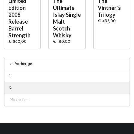
Limited
The
The
Edition
Ultimate
Vintner´s
2008
Islay Single
Trilogy
Release
Malt
€ 433,00
Barrel
Scotch
Strength
Whisky
€ 260,00
€ 180,00
← Vorherige
1
2
Nächste →