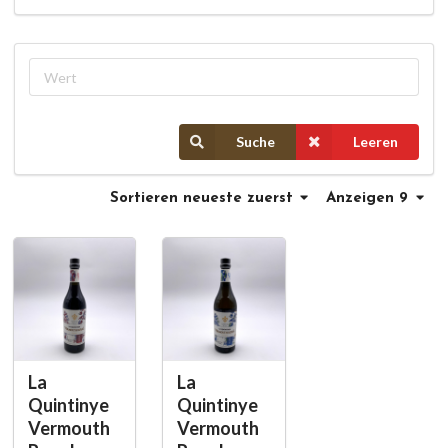
Suche
Leeren
Sortieren
neueste zuerst
Anzeigen 9
La
La
Quintinye
Quintinye
Vermouth
Vermouth