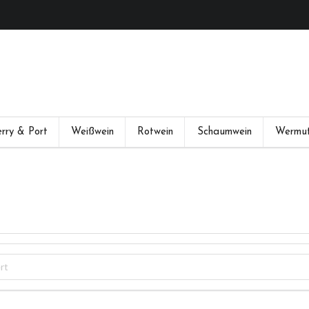
rry & Port
Weißwein
Rotwein
Schaumwein
Wermu