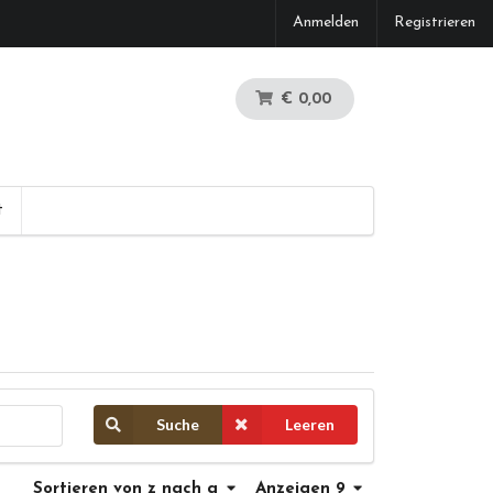
Anmelden
Registrieren
€ 0,00
t
Suche
Leeren
Sortieren
von z nach a
Anzeigen 9