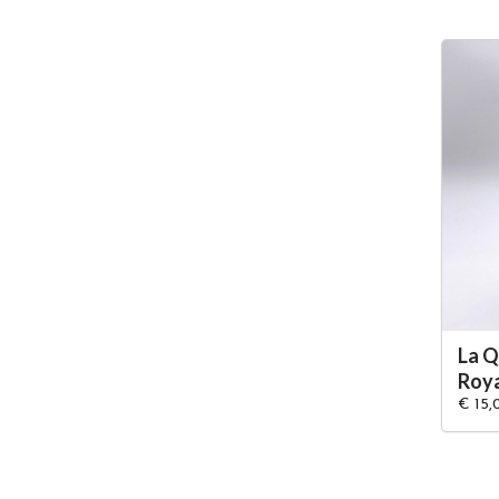
La Q
Roy
€ 15,