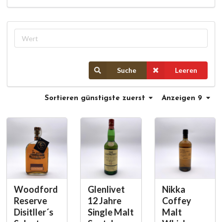
Suche
Leeren
Sortieren
günstigste zuerst
Anzeigen 9
Woodford
Glenlivet
Nikka
Reserve
12 Jahre
Coffey
Disitller´s
Single Malt
Malt