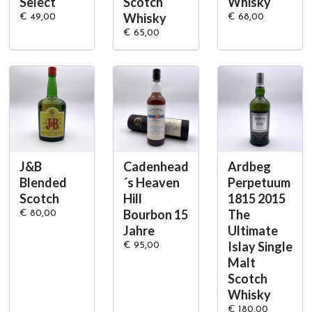
Select
Scotch
Whisky
Whisky
€ 49,00
€ 68,00
€ 65,00
J&B
Cadenhead
Ardbeg
Blended
´s Heaven
Perpetuum
Scotch
Hill
1815 2015
Bourbon 15
The
€ 80,00
Jahre
Ultimate
Islay Single
€ 95,00
Malt
Scotch
Whisky
€ 180,00